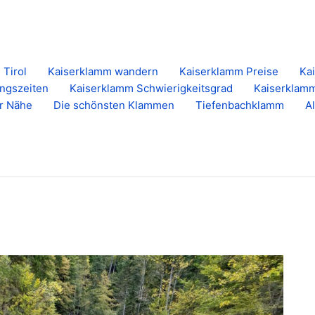
 Tirol
Kaiserklamm wandern
Kaiserklamm Preise
Ka
ngszeiten
Kaiserklamm Schwierigkeitsgrad
Kaiserklam
r Nähe
Die schönsten Klammen
Tiefenbachklamm
A